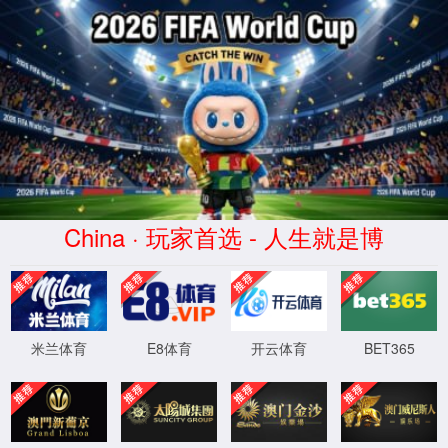
AC米兰(CHN)官网-Milan
Brand
网站首页
HOME
关于AC米兰官网站入口
ABOUT US
产品中心
PRODUCT