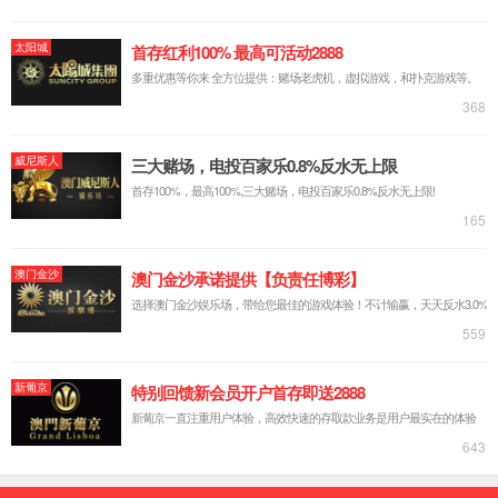
事业的发展！
Committed to the development of the world's new
energy industry!
关于AC米兰官网站入口
荣誉证书
领域优势
产品中心
电动观光车
燃油观光车
观光小火车
观光老爷车
电动巡逻车
电动消防车
特种改装车
卡通车系列
游园车系列
案例中心