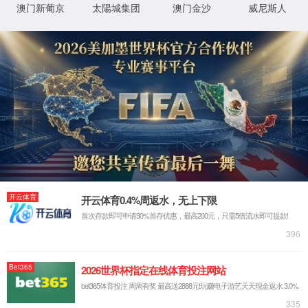
案例中心
CASE
新闻资讯
NEWS
服务中心
SERVICE
联系我们
MESSAGE
超越自我、追求卓越，致力于中国新能源